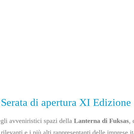
 Serata di apertura XI Edizion
li avveniristici spazi della
Lanterna di Fuksas
,
ù rilevanti e i più alti rappresentanti delle imprese i