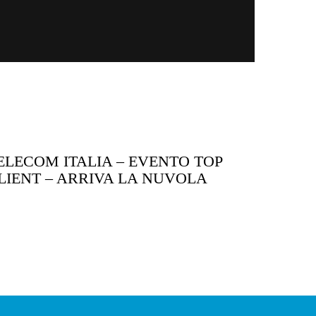
ELECOM ITALIA – EVENTO TOP
WALTER
LIENT – ARRIVA LA NUVOLA
CELEBR
@2017
Camaleo,
all