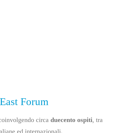
e East Forum
 coinvolgendo circa
duecento ospiti
, tra
taliane ed internazionali.