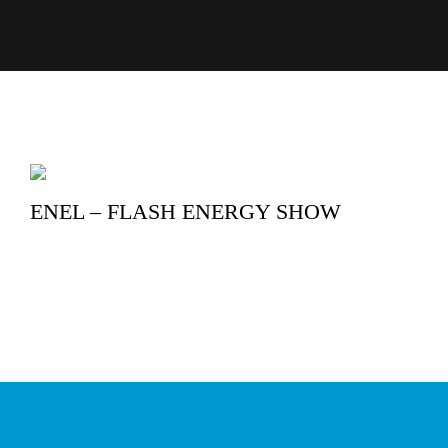
ENEL – FLASH ENERGY SHOW
@
C
al
r
r