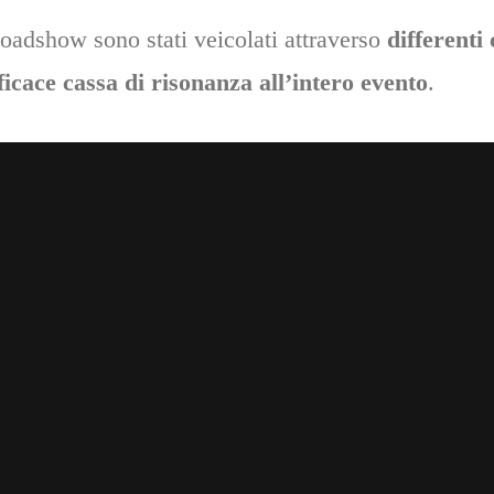
Roadshow sono stati veicolati attraverso
differenti 
ficace cassa di risonanza all’intero evento
.