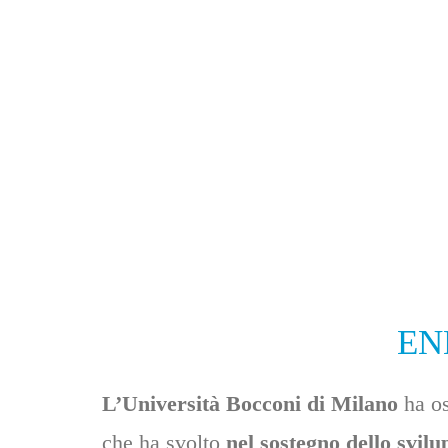
ENE
L’Università Bocconi di Milano
ha os
che ha svolto
nel sostegno dello svilu