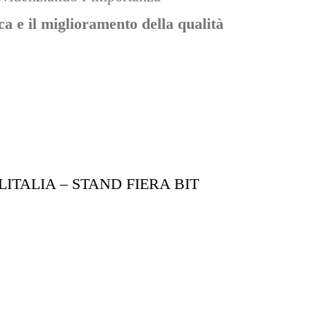
a e il miglioramento della qualità
LITALIA – STAND FIERA BIT
AMERICA
HOSPIT
@2017